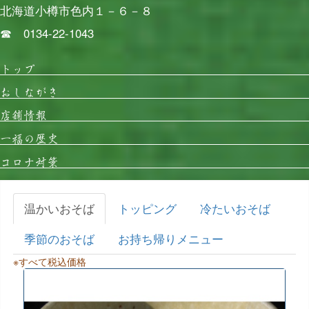
北海道小樽市色内１－６－８
☎ 0134-22-1043
トップ
おしながき
店舗情報
一福の歴史
コロナ対策
温かいおそば
トッピング
冷たいおそば
季節のおそば
お持ち帰りメニュー
※すべて税込価格