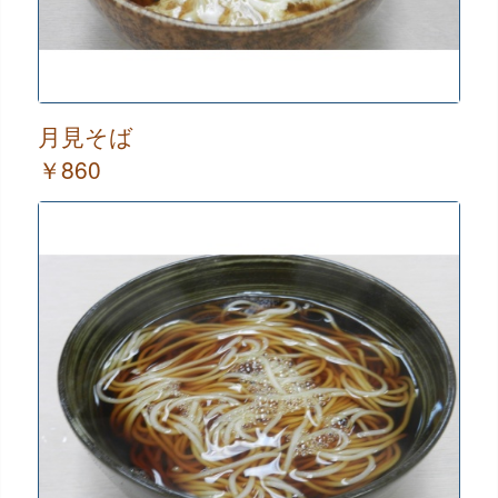
月見そば
￥860