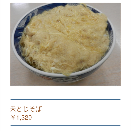
天とじそば
￥1,320